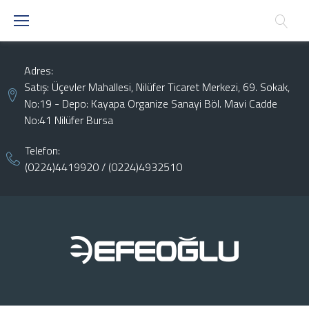
Skip
to
content
Adres:
Satış: Üçevler Mahallesi, Nilüfer Ticaret Merkezi, 69. Sokak,
No:19 - Depo: Kayapa Organize Sanayi Böl. Mavi Cadde
No:41 Nilüfer Bursa
Telefon:
(0224)4419920
/
(0224)4932510