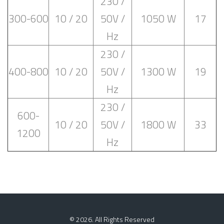
230 /
300-600
10 / 20
50V /
1050 W
17
Hz
230 /
400-800
10 / 20
50V /
1300 W
19
Hz
230 /
600-
10 / 20
50V /
1800 W
33
1200
Hz
© 2026. All Rights Reserved