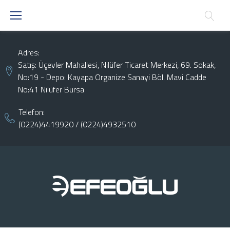
Skip
to
content
Adres:
Satış: Üçevler Mahallesi, Nilüfer Ticaret Merkezi, 69. Sokak,
No:19 - Depo: Kayapa Organize Sanayi Böl. Mavi Cadde
No:41 Nilüfer Bursa
Telefon:
(0224)4419920
/
(0224)4932510