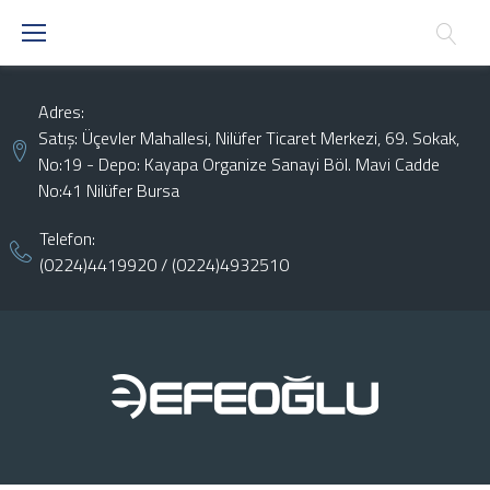
Skip
to
content
Adres:
Satış: Üçevler Mahallesi, Nilüfer Ticaret Merkezi, 69. Sokak,
No:19 - Depo: Kayapa Organize Sanayi Böl. Mavi Cadde
No:41 Nilüfer Bursa
Telefon:
(0224)4419920
/
(0224)4932510