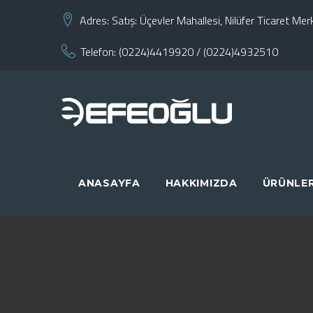
Skip
Adres:
Satış: Üçevler Mahallesi, Nilüfer Ticaret M
to
Telefon:
(0224)4419920
/
(0224)4932510
content
ANASAYFA
HAKKIMIZDA
ÜRÜNLE