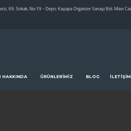
erkezi, 69. Sokak, No:19 - Depo: Kayapa Organize Sanayi Böl. Mavi C
R HAKKINDA
ÜRÜNLERIMIZ
BLOG
İLETIŞIM