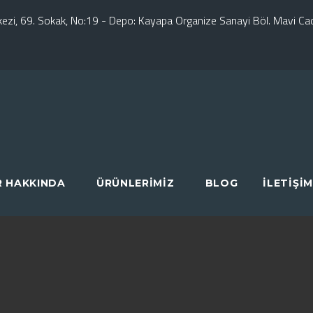
erkezi, 69. Sokak, No:19 - Depo: Kayapa Organize Sanayi Böl. Mavi C
R HAKKINDA
ÜRÜNLERIMIZ
BLOG
İLETIŞIM