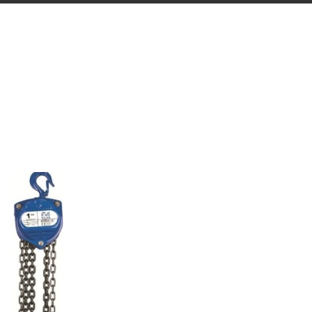
K EMNIYETLI
CARASKAL