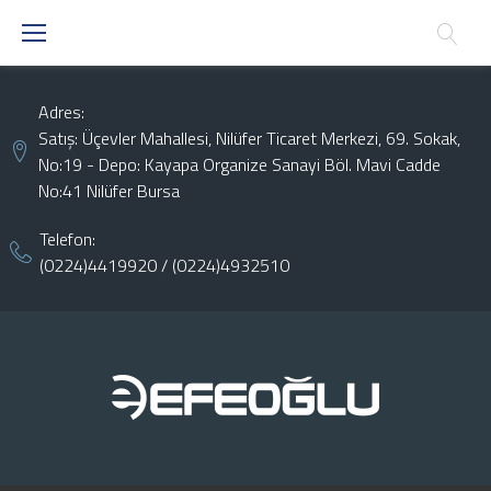
Skip
to
content
Adres:
Satış: Üçevler Mahallesi, Nilüfer Ticaret Merkezi, 69. Sokak,
No:19 - Depo: Kayapa Organize Sanayi Böl. Mavi Cadde
No:41 Nilüfer Bursa
Telefon:
(0224)4419920
/
(0224)4932510