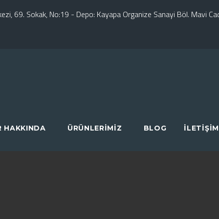
erkezi, 69. Sokak, No:19 - Depo: Kayapa Organize Sanayi Böl. Mavi C
R HAKKINDA
ÜRÜNLERIMIZ
BLOG
İLETIŞIM