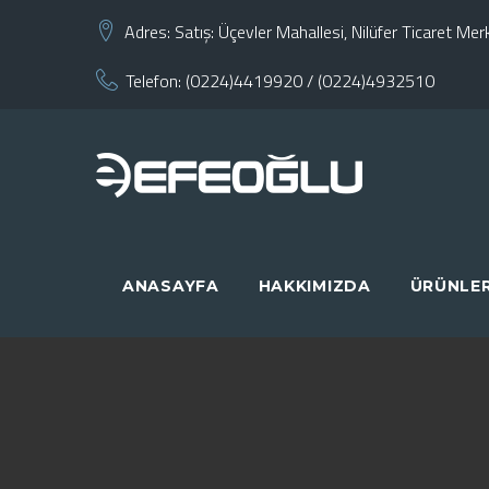
Skip
Adres:
Satış: Üçevler Mahallesi, Nilüfer Ticaret M
to
Telefon:
(0224)4419920
/
(0224)4932510
content
ANASAYFA
HAKKIMIZDA
ÜRÜNLE