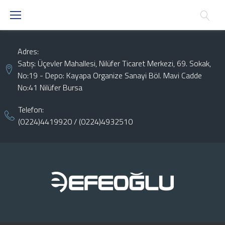
Skip
to
content
Adres:
Satış: Üçevler Mahallesi, Nilüfer Ticaret Merkezi, 69. Sokak,
No:19 - Depo: Kayapa Organize Sanayi Böl. Mavi Cadde
No:41 Nilüfer Bursa
Telefon:
(0224)4419920
/
(0224)4932510