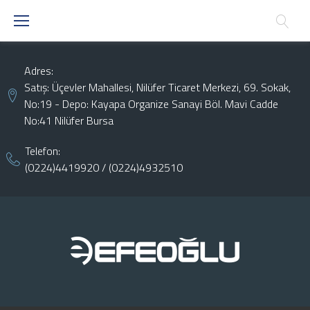
Skip
to
content
Adres:
Satış: Üçevler Mahallesi, Nilüfer Ticaret Merkezi, 69. Sokak,
No:19 - Depo: Kayapa Organize Sanayi Böl. Mavi Cadde
No:41 Nilüfer Bursa
Telefon:
(0224)4419920
/
(0224)4932510