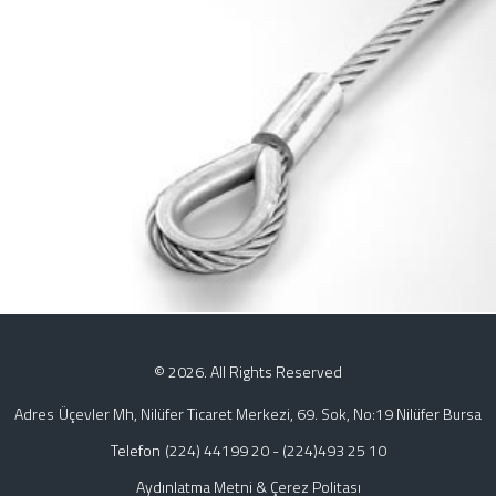
ÇELIK HALAT SAPAN
KURŞUN BASKI MODELLERI
© 2026. All Rights Reserved
Adres
Üçevler Mh, Nilüfer Ticaret Merkezi, 69. Sok, No:19 Nilüfer Bursa
Telefon
(224) 44199 20
-
(224)493 25 10
Aydınlatma Metni & Çerez Politası