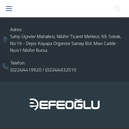
Skip
to
content
Adres:
Satış: Üçevler Mahallesi, Nilüfer Ticaret Merkezi, 69. Sokak,
No:19 - Depo: Kayapa Organize Sanayi Böl. Mavi Cadde
No:41 Nilüfer Bursa
Telefon:
(0224)4419920
/
(0224)4932510