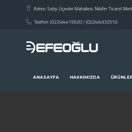
Skip
Adres:
Satış: Üçevler Mahallesi, Nilüfer Ticaret M
to
Telefon:
(0224)4419920
/
(0224)4932510
content
ANASAYFA
HAKKIMIZDA
ÜRÜNLE