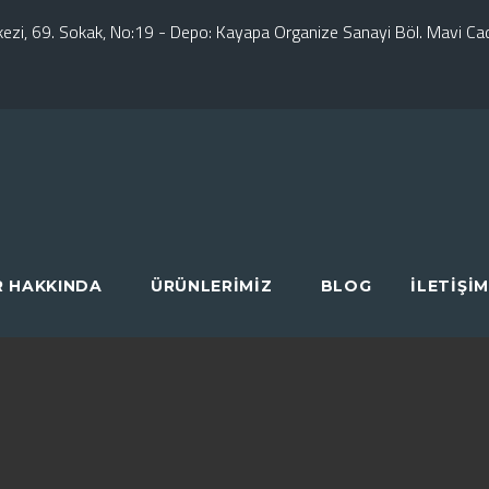
erkezi, 69. Sokak, No:19 - Depo: Kayapa Organize Sanayi Böl. Mavi C
R HAKKINDA
ÜRÜNLERIMIZ
BLOG
İLETIŞIM