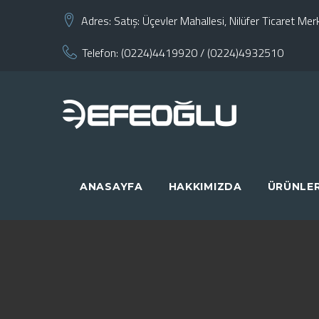
Skip
Adres:
Satış: Üçevler Mahallesi, Nilüfer Ticaret M
to
Telefon:
(0224)4419920
/
(0224)4932510
content
ANASAYFA
HAKKIMIZDA
ÜRÜNLE