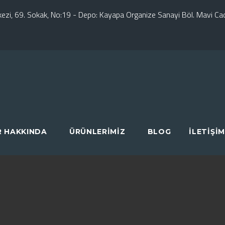
erkezi, 69. Sokak, No:19 - Depo: Kayapa Organize Sanayi Böl. Mavi C
R HAKKINDA
ÜRÜNLERIMIZ
BLOG
İLETIŞIM