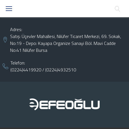
Skip
to
content
Adres:
Satış: Üçevler Mahallesi, Nilüfer Ticaret Merkezi, 69. Sokak,
No:19 - Depo: Kayapa Organize Sanayi Böl. Mavi Cadde
No:41 Nilüfer Bursa
Telefon:
(0224)4419920
/
(0224)4932510