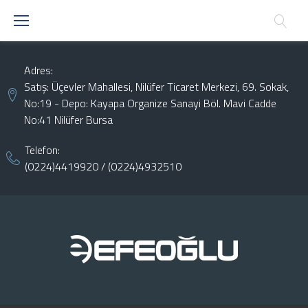
Skip
to
content
Adres:
Satış: Üçevler Mahallesi, Nilüfer Ticaret Merkezi, 69. Sokak,
No:19 - Depo: Kayapa Organize Sanayi Böl. Mavi Cadde
No:41 Nilüfer Bursa
Telefon:
(0224)4419920
/
(0224)4932510