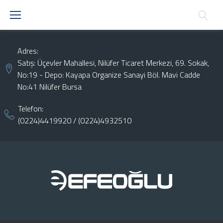
Skip
to
content
Adres:
Satış: Üçevler Mahallesi, Nilüfer Ticaret Merkezi, 69. Sokak,
No:19 - Depo: Kayapa Organize Sanayi Böl. Mavi Cadde
No:41 Nilüfer Bursa
Telefon:
(0224)4419920
/
(0224)4932510