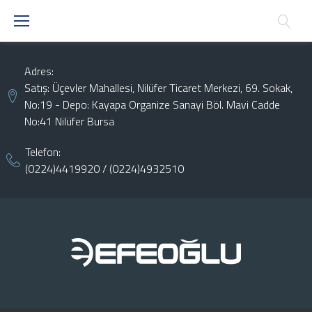
Skip
to
content
Adres:
Satış: Üçevler Mahallesi, Nilüfer Ticaret Merkezi, 69. Sokak,
No:19 - Depo: Kayapa Organize Sanayi Böl. Mavi Cadde
No:41 Nilüfer Bursa
Telefon:
(0224)4419920
/
(0224)4932510