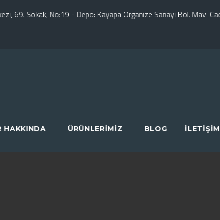
erkezi, 69. Sokak, No:19 - Depo: Kayapa Organize Sanayi Böl. Mavi C
R HAKKINDA
ÜRÜNLERIMIZ
BLOG
İLETIŞIM