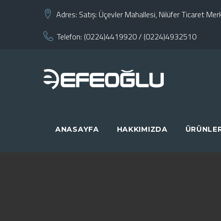
Skip
Adres:
Satış: Üçevler Mahallesi, Nilüfer Ticaret M
to
Telefon:
(0224)4419920
/
(0224)4932510
content
ANASAYFA
HAKKIMIZDA
ÜRÜNLE