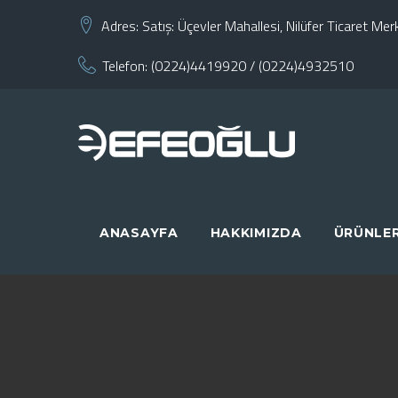
Skip
Adres:
Satış: Üçevler Mahallesi, Nilüfer Ticaret M
to
Telefon:
(0224)4419920
/
(0224)4932510
content
ANASAYFA
HAKKIMIZDA
ÜRÜNLE