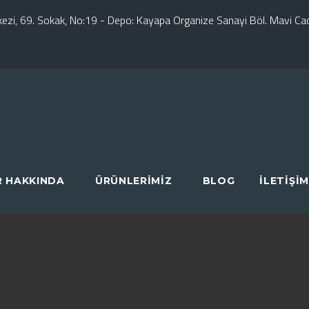
erkezi, 69. Sokak, No:19 - Depo: Kayapa Organize Sanayi Böl. Mavi C
R HAKKINDA
ÜRÜNLERIMIZ
BLOG
İLETIŞIM