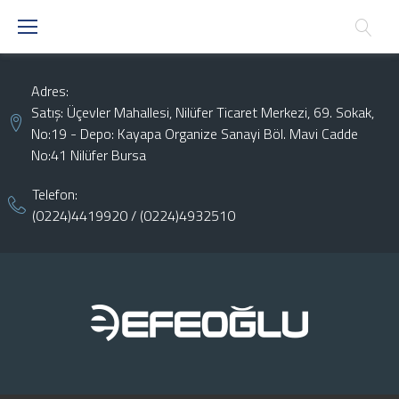
Skip
to
content
Adres:
Satış: Üçevler Mahallesi, Nilüfer Ticaret Merkezi, 69. Sokak,
No:19 - Depo: Kayapa Organize Sanayi Böl. Mavi Cadde
No:41 Nilüfer Bursa
Telefon:
(0224)4419920
/
(0224)4932510