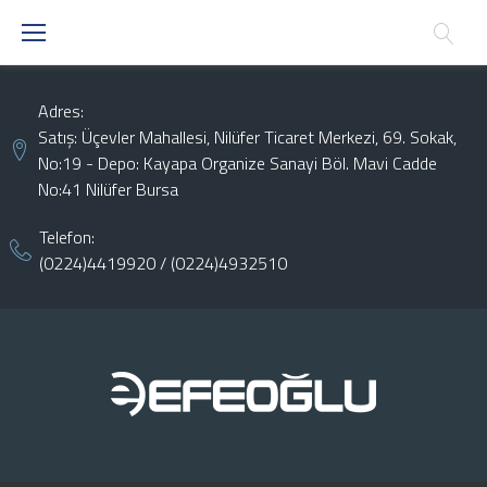
Skip
to
content
Adres:
Satış: Üçevler Mahallesi, Nilüfer Ticaret Merkezi, 69. Sokak,
No:19 - Depo: Kayapa Organize Sanayi Böl. Mavi Cadde
No:41 Nilüfer Bursa
Telefon:
(0224)4419920
/
(0224)4932510